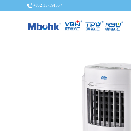
+852-35759156 /