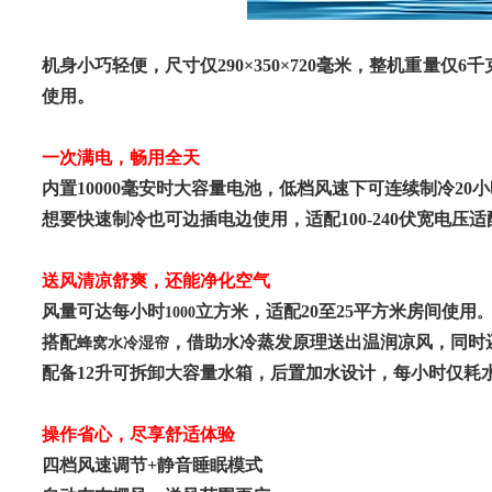
机身小巧轻便，尺寸仅
290×350×720
毫米，整机重量仅
6
千
使用
。
一次满电，畅用全天
内置
10000
毫安时大容量电池，低档风速下可连续制冷
20
小
想要快速制冷也可边插电边使用，适配
100-240
伏宽电压适
送风清凉舒爽，还能净化空气
风量可达每小时
立方米，适配20至25平方米房间使用
1000
。
搭配
，借助水冷蒸发原理送出温润凉风，同时
蜂窝水冷湿帘
配备
12
升可拆卸大容量水箱，后置加水设计，每小时仅耗
操作省心，尽享舒适体验
四档风速调节
+
静音睡眠模式